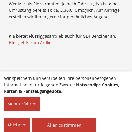
Weniger als Sie vermuten! Je nach Fahrzeugtyp ist eine
Umrüstung bereits ab ca. 2.300,- € möglich. Auf Anfrage
erstellen wir Ihnen gerne Ihr persönliches Angebot.
Kia bietet Flüssiggasantrieb auch für GDI-Benziner an.
Hier gehts zum Artikel
Wir speichern und verarbeiten Ihre personenbezogenen
Informationen für folgende Zwecke:
Notwendige Cookies,
Karten & Fahrzeugangebote
.
Mehr erfahren
HOME
KONTAKT
© 2026 Kfz-Kurt GmbH |
IMPRESSUM
Alle Rechte vorbehalten.
Allen zustimmen
Ablehnen
DATENSCHUTZ
COOKIE-EINSTELLUNGEN